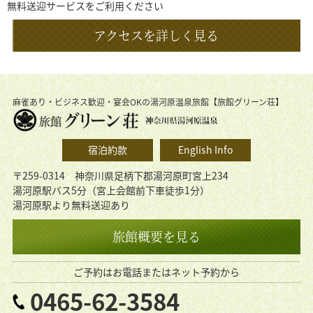
無料送迎サービスをご利用ください
アクセスを詳しく見る
麻雀あり・ビジネス歓迎・宴会OKの湯河原温泉旅館【旅館グリーン荘】
宿泊約款
English Info
〒259-0314 神奈川県足柄下郡湯河原町宮上234
湯河原駅バス5分（宮上会館前下車徒歩1分）
湯河原駅より無料送迎あり
旅館概要を見る
ご予約はお電話またはネット予約から
0465-62-3584