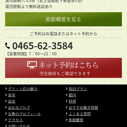
湯河原駅バス5分（宮上会館前下車徒歩1分）
湯河原駅より無料送迎あり
旅館概要を見る
ご予約はお電話またはネット予約から
0465-62-3584
【営業時間】7：00〜22：00
ネット予約はこちら
空室検索もご確認できます
グリーン荘の魅力
宿泊プラン
客室
館内
温泉
料理
おかみブログ
おすすめ観光情報
女将のプロフィール
よくある質問
アクセス
旅館概要
お問い合わせ