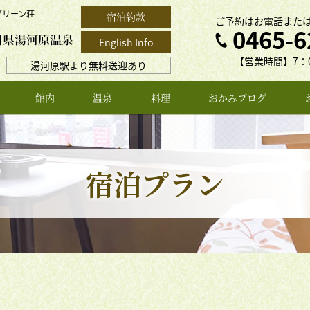
グリーン荘
宿泊約款
ご予約はお電話また
0465-6
English Info
【営業時間】7：0
湯河原駅より無料送迎あり
館内
温泉
料理
おかみブログ
宿泊プラン