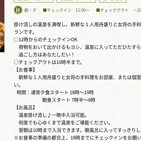
朝・夕
■チェックイン 12:00〜
■チェックアウト 〜10:
掛け流しの温泉を満喫し、新鮮な１人用舟盛りと女将の手料
ランです。
○12時からのチェックインOK
荷物をおいて出かけるもヨシ、温泉に入ってただひたすら
過ごし方はあなたしだい！
○チェックアウトは10時半まで。
【お食事】
新鮮な１人用舟盛りと女将の手料理をお部屋、または個室
い。
時間：通常夕食スタート 18時～19時
朝食スタート 7時半～8時
【お風呂】
温泉掛け流し♪一晩中入浴可能。
何度でも心ゆくまで温泉をご堪能ください。
翌朝は10時まで入浴できます。朝風呂に入ってすっきりし
※お食事の準備の都合上、18時までにチェックインをお願