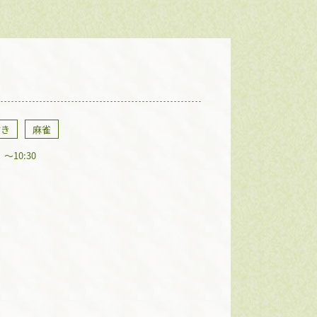
付き
麻雀
10:30
。
？
。