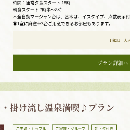
時間：通常夕食スタート 18時
朝食スタート 7時半～8時
＊全自動マージャン台は、基本は、イスタイプ、点数表示付
◉1室に麻雀卓3台ご用意できるお部屋もあります。
1泊2日 大
プラン詳細へ
き・掛け流し温泉満喫♪プラン
ご夫婦・カップル
ご家族・グループ
朝・夕付き