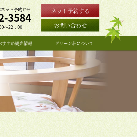
はネット予約から
ネット予約する
2-3584
お問い合わせ
0〜22：00
おすすめ観光情報
グリーン荘について
女将のプロフィール
よくある質問
お問い合わせ
アクセス
旅館概要