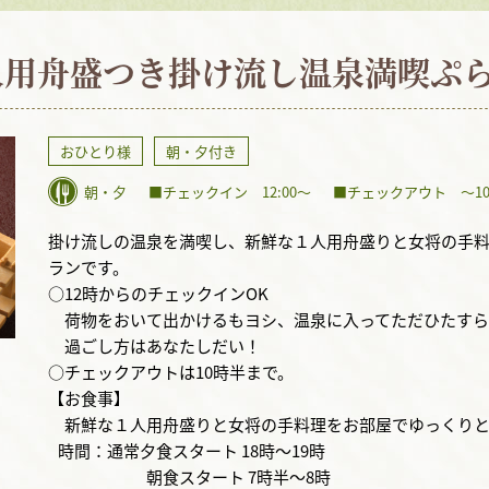
人用舟盛つき掛け流し温泉満喫ぷ
おひとり様
朝・夕付き
朝・夕
■チェックイン 12:00〜
■チェックアウト 〜10:
掛け流しの温泉を満喫し、新鮮な１人用舟盛りと女将の手料
ランです。
○12時からのチェックインOK
荷物をおいて出かけるもヨシ、温泉に入ってただひたすら
過ごし方はあなたしだい！
○チェックアウトは10時半まで。
【お食事】
新鮮な１人用舟盛りと女将の手料理をお部屋でゆっくりと
時間：通常夕食スタート 18時～19時
朝食スタート 7時半～8時