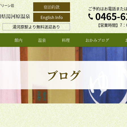
グリーン荘
宿泊約款
ご予約はお電話また
0465-6
English Info
【営業時間】7：0
湯河原駅より無料送迎あり
館内
温泉
料理
おかみブログ
ブログ