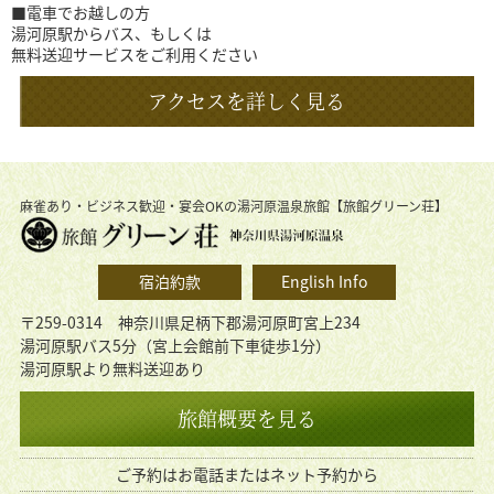
■電車でお越しの方
湯河原駅からバス、もしくは
無料送迎サービスをご利用ください
アクセスを詳しく見る
麻雀あり・ビジネス歓迎・宴会OKの湯河原温泉旅館【旅館グリーン荘】
宿泊約款
English Info
〒259-0314 神奈川県足柄下郡湯河原町宮上234
湯河原駅バス5分（宮上会館前下車徒歩1分）
湯河原駅より無料送迎あり
旅館概要を見る
ご予約はお電話またはネット予約から