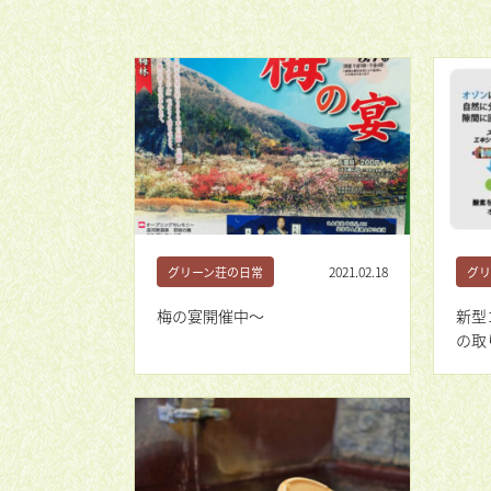
2021.02.18
グリーン荘の日常
グリ
梅の宴開催中〜
新型
の取