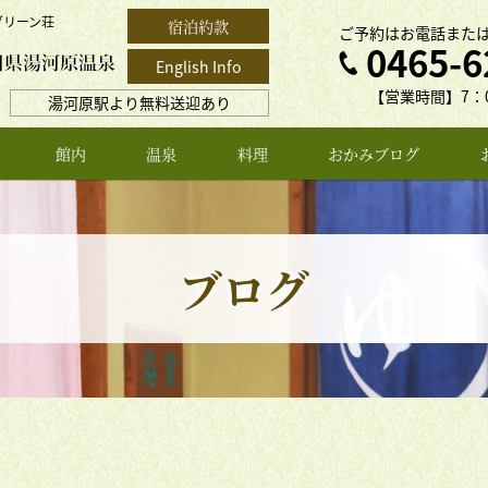
グリーン荘
宿泊約款
ご予約はお電話また
0465-6
English Info
【営業時間】7：0
湯河原駅より無料送迎あり
館内
温泉
料理
おかみブログ
ブログ