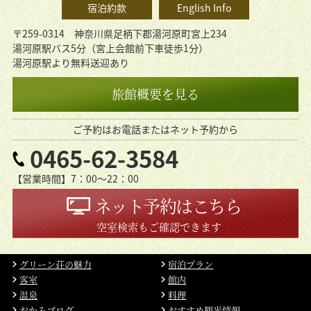
宿泊約款
English Info
〒259-0314 神奈川県足柄下郡湯河原町宮上234
湯河原駅バス5分（宮上会館前下車徒歩1分）
湯河原駅より無料送迎あり
旅館概要を見る
ご予約はお電話またはネット予約から
0465-62-3584
【営業時間】7：00〜22：00
ネット予約はこちら
空室検索もご確認できます
グリーン荘の魅力
宿泊プラン
客室
館内
温泉
料理
おかみブログ
おすすめ観光情報