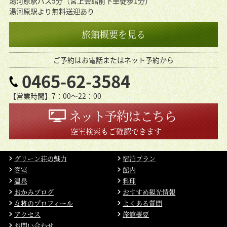
湯河原駅バス5分（宮上会館前下車徒歩1分）
湯河原駅より無料送迎あり
旅館概要を見る
ご予約はお電話またはネット予約から
0465-62-3584
【営業時間】7：00〜22：00
ネット予約はこちら
空室検索もご確認できます
グリーン荘の魅力
宿泊プラン
客室
館内
温泉
料理
おかみブログ
おすすめ観光情報
女将のプロフィール
よくある質問
アクセス
旅館概要
お問い合わせ