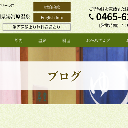
グリーン荘
宿泊約款
ご予約はお電話また
0465-6
English Info
【営業時間】7：0
湯河原駅より無料送迎あり
館内
温泉
料理
おかみブログ
ブログ