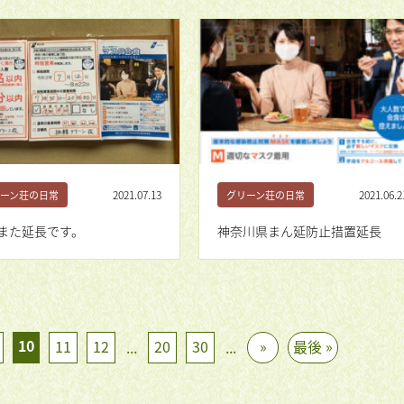
2021.07.13
2021.06.2
ーン荘の日常
グリーン荘の日常
また延長です。
神奈川県まん延防止措置延長
10
11
12
20
30
»
最後 »
...
...