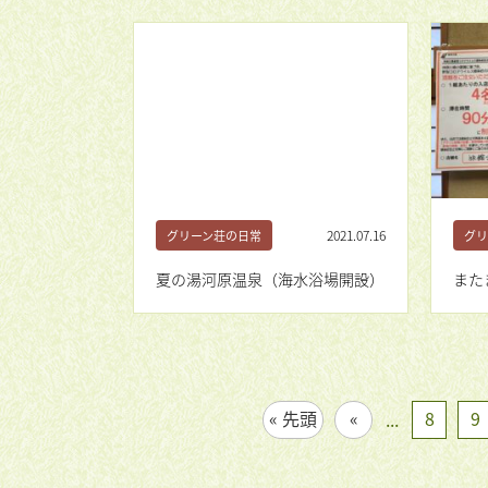
2021.07.16
グリーン荘の日常
グリ
夏の湯河原温泉（海水浴場開設）
また
« 先頭
«
8
9
...