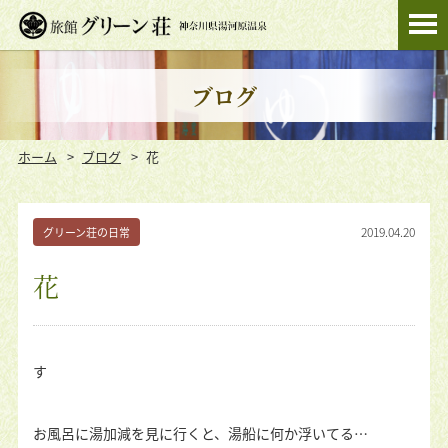
ブログ
ホーム
ブログ
花
2019.04.20
グリーン荘の日常
花
す
お風呂に湯加減を見に行くと、湯船に何か浮いてる…