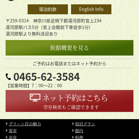
宿泊約款
English Info
〒259-0314 神奈川県足柄下郡湯河原町宮上234
湯河原駅バス5分（宮上会館前下車徒歩1分）
湯河原駅より無料送迎あり
旅館概要を見る
ご予約はお電話またはネット予約から
0465-62-3584
【営業時間】7：00〜22：00
ネット予約はこちら
空室検索もご確認できます
グリーン荘の魅力
宿泊プラン
客室
館内
温泉
料理