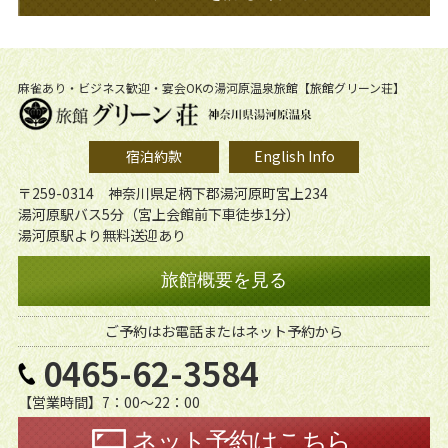
麻雀あり・ビジネス歓迎・宴会OKの湯河原温泉旅館【旅館グリーン荘】
宿泊約款
English Info
〒259-0314 神奈川県足柄下郡湯河原町宮上234
湯河原駅バス5分（宮上会館前下車徒歩1分）
湯河原駅より無料送迎あり
旅館概要を見る
ご予約はお電話またはネット予約から
0465-62-3584
【営業時間】7：00〜22：00
ネット予約はこちら