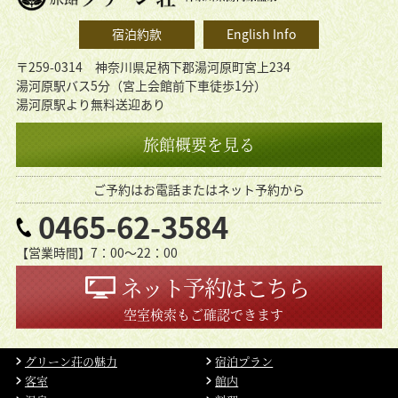
宿泊約款
English Info
〒259-0314 神奈川県足柄下郡湯河原町宮上234
湯河原駅バス5分（宮上会館前下車徒歩1分）
湯河原駅より無料送迎あり
旅館概要を見る
ご予約はお電話またはネット予約から
0465-62-3584
【営業時間】7：00〜22：00
ネット予約はこちら
空室検索もご確認できます
グリーン荘の魅力
宿泊プラン
客室
館内