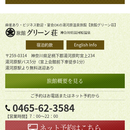
麻雀あり・ビジネス歓迎・宴会OKの湯河原温泉旅館【旅館グリーン荘】
宿泊約款
English Info
〒259-0314 神奈川県足柄下郡湯河原町宮上234
湯河原駅バス5分（宮上会館前下車徒歩1分）
湯河原駅より無料送迎あり
旅館概要を見る
ご予約はお電話またはネット予約から
0465-62-3584
【営業時間】7：00〜22：00
ネット予約はこちら