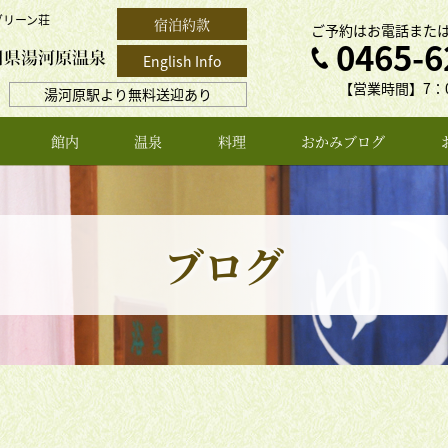
グリーン荘
宿泊約款
ご予約はお電話また
0465-6
English Info
【営業時間】7：0
湯河原駅より無料送迎あり
館内
温泉
料理
おかみブログ
ブログ