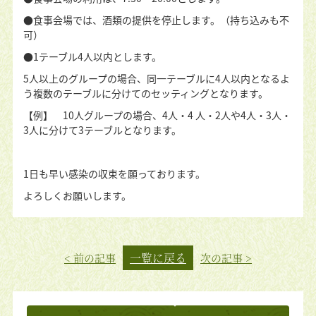
●食事会場では、酒類の提供を停止します。（持ち込みも不
可）
●1
テーブル
4
人以内とします。
5
人以上のグループの場合、同一テーブルに
4
人以内となるよ
う複数のテーブルに分けてのセッティングとなります。
【例】
10
人グループの場合、
4
人・
4
人・
2
人や
4
人・
3
人・
3
人に分けて
3
テーブルとなります。
1日も早い感染の収束を願っております。
よろしくお願いします。
一覧に戻る
< 前の記事
次の記事 >