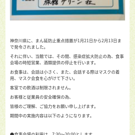
神奈川県に、まん延防止重点措置が
1
月
21
日から
2
月
13
日ま
で発令されました。
それに伴い、当館では、その間、感染症拡大防止の為、食事
会場の時短営業、酒類提供の停止を行います。
お食事は、会話は小さく、また、会話する際はマスクの着
用、マスク会食を心がけて下さい。
客室での飲酒は制限されません。
お客様と従業員の安全確保の為、
皆様のご理解、ご協力をお願い申し上げます。
期間中の実施内容は以下のようになります。
●
食事会場の利用は、
7:30
〜
20:00
とします。