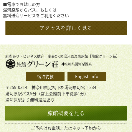
■電車でお越しの方
湯河原駅からバス、もしくは
無料送迎サービスをご利用ください
アクセスを詳しく見る
麻雀あり・ビジネス歓迎・宴会OKの湯河原温泉旅館【旅館グリーン荘】
宿泊約款
English Info
〒259-0314 神奈川県足柄下郡湯河原町宮上234
湯河原駅バス5分（宮上会館前下車徒歩1分）
湯河原駅より無料送迎あり
旅館概要を見る
ご予約はお電話またはネット予約から