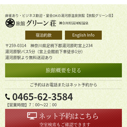
麻雀あり・ビジネス歓迎・宴会OKの湯河原温泉旅館【旅館グリーン荘】
宿泊約款
English Info
〒259-0314 神奈川県足柄下郡湯河原町宮上234
湯河原駅バス5分（宮上会館前下車徒歩1分）
湯河原駅より無料送迎あり
旅館概要を見る
ご予約はお電話またはネット予約から
0465-62-3584
【営業時間】7：00〜22：00
ネット予約はこちら
空室検索もご確認できます