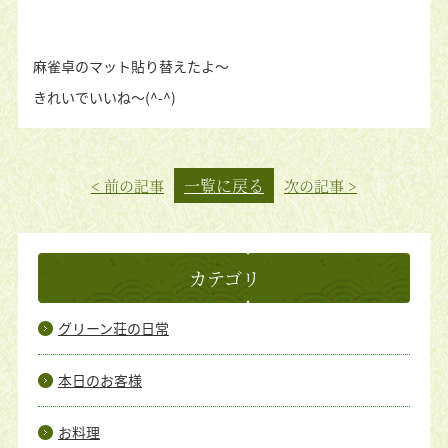
麻雀卓のマット貼り替えたよ〜
きれいでいいね〜(^-^)
一覧に戻る
< 前の記事
次の記事 >
カテゴリ
グリーン荘の日常
本日のお客様
お料理