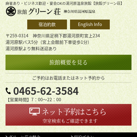
麻雀あり・ビジネス歓迎・宴会OKの湯河原温泉旅館【旅館グリーン荘】
宿泊約款
English Info
〒259-0314 神奈川県足柄下郡湯河原町宮上234
湯河原駅バス5分（宮上会館前下車徒歩1分）
湯河原駅より無料送迎あり
旅館概要を見る
ご予約はお電話またはネット予約から
0465-62-3584
【営業時間】7：00〜22：00
ネット予約はこちら
空室検索もご確認できます
グリーン荘の魅力
宿泊プラン