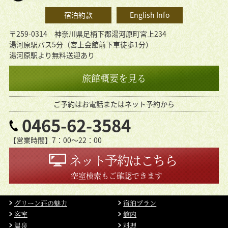
宿泊約款
English Info
〒259-0314 神奈川県足柄下郡湯河原町宮上234
湯河原駅バス5分（宮上会館前下車徒歩1分）
湯河原駅より無料送迎あり
旅館概要を見る
ご予約はお電話またはネット予約から
0465-62-3584
【営業時間】7：00〜22：00
ネット予約はこちら
空室検索もご確認できます
グリーン荘の魅力
宿泊プラン
客室
館内
温泉
料理