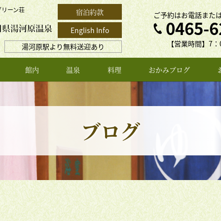
グリーン荘
宿泊約款
ご予約はお電話また
0465-6
English Info
【営業時間】7：0
湯河原駅より無料送迎あり
館内
温泉
料理
おかみブログ
ブログ