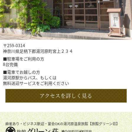
〒259-0314
神奈川県足柄下郡湯河原町宮上２３４
■駐車場をご利用の方
8台完備
■電車でお越しの方
湯河原駅からバス、もしくは
無料送迎サービスをご利用ください
アクセスを詳しく見る
麻雀あり・ビジネス歓迎・宴会OKの湯河原温泉旅館【旅館グリーン荘】