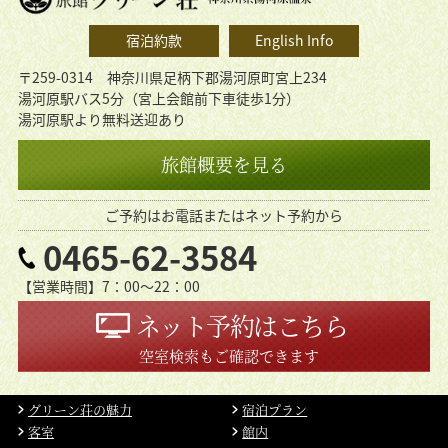
宿泊約款
English Info
〒259-0314 神奈川県足柄下郡湯河原町宮上234
湯河原駅バス5分（宮上会館前下車徒歩1分）
湯河原駅より無料送迎あり
旅館概要を見る
ご予約はお電話またはネット予約から
0465-62-3584
【営業時間】7：00〜22：00
ネット予約はこちら
空室検索もご確認できます
グリーン荘の魅力
宿泊プラン
客室
館内