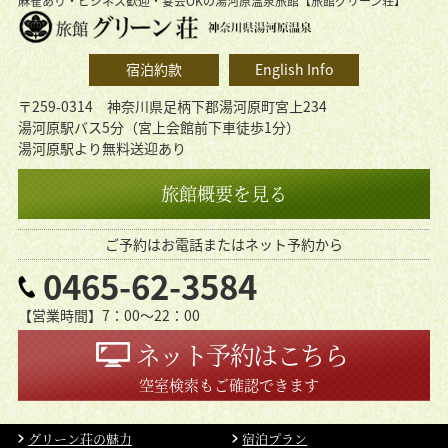
麻雀あり・ビジネス歓迎・宴会OKの湯河原温泉旅館【旅館グリーン荘】
宿泊約款
English Info
〒259-0314 神奈川県足柄下郡湯河原町宮上234
湯河原駅バス5分（宮上会館前下車徒歩1分）
湯河原駅より無料送迎あり
旅館概要を見る
ご予約はお電話またはネット予約から
0465-62-3584
【営業時間】7：00〜22：00
ネット予約はこちら
空室検索もご確認できます
グリーン荘の魅力
宿泊プラン