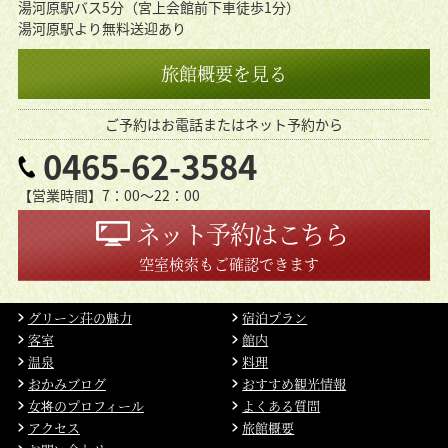
湯河原駅バス5分（宮上会館前下車徒歩1分）
湯河原駅より無料送迎あり
旅館概要を見る
ご予約はお電話またはネット予約から
0465-62-3584
【営業時間】7：00〜22：00
ネット予約はこちら
空室検索もご確認できます
グリーン荘の魅力
宿泊プラン
客室
館内
温泉
料理
おかみブログ
おすすめ観光情報
女将のプロフィール
よくある質問
アクセス
旅館概要