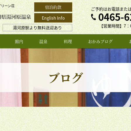
グリーン荘
宿泊約款
ご予約はお電話また
0465-6
English Info
【営業時間】7：0
湯河原駅より無料送迎あり
館内
温泉
料理
おかみブログ
ブログ