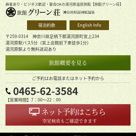
麻雀あり・ビジネス歓迎・宴会OKの湯河原温泉旅館【旅館グリーン荘】
宿泊約款
English Info
〒259-0314 神奈川県足柄下郡湯河原町宮上234
湯河原駅バス5分（宮上会館前下車徒歩1分）
湯河原駅より無料送迎あり
旅館概要を見る
ご予約はお電話またはネット予約から
0465-62-3584
【営業時間】7：00〜22：00
ネット予約はこちら
空室検索もご確認できます