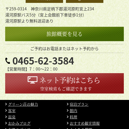
〒259-0314 神奈川県足柄下郡湯河原町宮上234
湯河原駅バス5分（宮上会館前下車徒歩1分）
湯河原駅より無料送迎あり
旅館概要を見る
ご予約はお電話またはネット予約から
0465-62-3584
【営業時間】7：00〜22：00
ネット予約はこちら
空室検索もご確認できます
グリーン荘の魅力
宿泊プラン
客室
館内
温泉
料理
おかみブログ
おすすめ観光情報