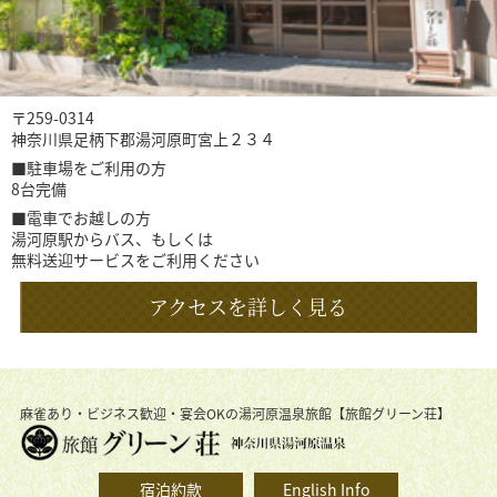
〒259-0314
神奈川県足柄下郡湯河原町宮上２３４
■駐車場をご利用の方
8台完備
■電車でお越しの方
湯河原駅からバス、もしくは
無料送迎サービスをご利用ください
アクセスを詳しく見る
麻雀あり・ビジネス歓迎・宴会OKの湯河原温泉旅館【旅館グリーン荘】
宿泊約款
English Info