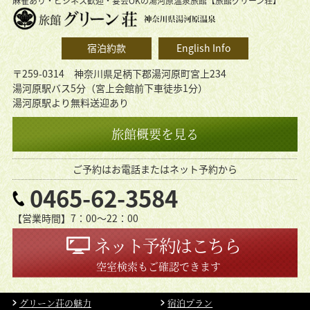
麻雀あり・ビジネス歓迎・宴会OKの湯河原温泉旅館【旅館グリーン荘】
宿泊約款
English Info
〒259-0314 神奈川県足柄下郡湯河原町宮上234
湯河原駅バス5分（宮上会館前下車徒歩1分）
湯河原駅より無料送迎あり
旅館概要を見る
ご予約はお電話またはネット予約から
0465-62-3584
【営業時間】7：00〜22：00
ネット予約はこちら
空室検索もご確認できます
グリーン荘の魅力
宿泊プラン