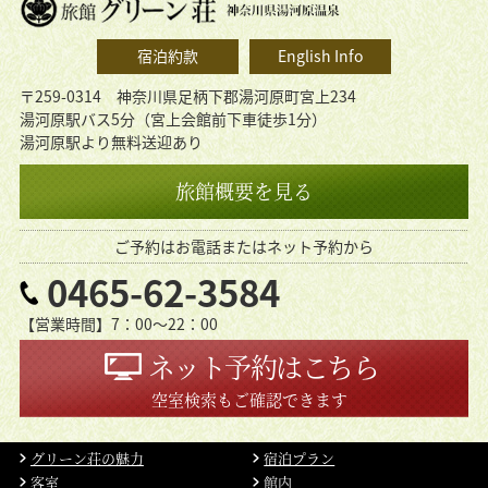
宿泊約款
English Info
〒259-0314 神奈川県足柄下郡湯河原町宮上234
湯河原駅バス5分（宮上会館前下車徒歩1分）
湯河原駅より無料送迎あり
旅館概要を見る
ご予約はお電話またはネット予約から
0465-62-3584
【営業時間】7：00〜22：00
ネット予約はこちら
空室検索もご確認できます
グリーン荘の魅力
宿泊プラン
客室
館内