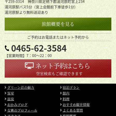
〒259-0314 神奈川県足柄下郡湯河原町宮上234
湯河原駅バス5分（宮上会館前下車徒歩1分）
湯河原駅より無料送迎あり
旅館概要を見る
ご予約はお電話またはネット予約から
0465-62-3584
【営業時間】7：00〜22：00
ネット予約はこちら
空室検索もご確認できます
グリーン荘の魅力
宿泊プラン
客室
館内
温泉
料理
おかみブログ
おすすめ観光情報
女将のプロフィール
よくある質問
アクセス
旅館概要