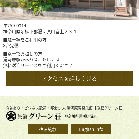
〒259-0314
神奈川県足柄下郡湯河原町宮上２３４
■駐車場をご利用の方
8台完備
■電車でお越しの方
湯河原駅からバス、もしくは
無料送迎サービスをご利用ください
アクセスを詳しく見る
麻雀あり・ビジネス歓迎・宴会OKの湯河原温泉旅館【旅館グリーン荘】
宿泊約款
English Info