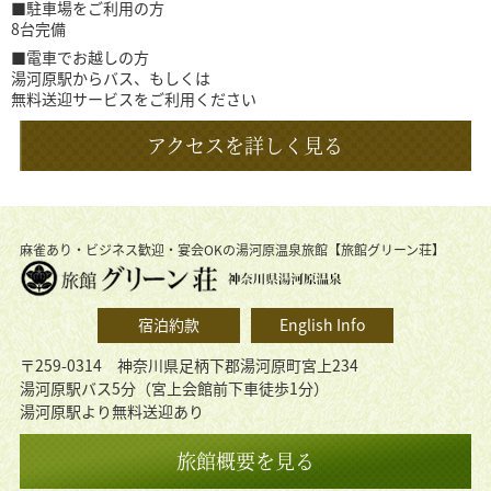
■駐車場をご利用の方
8台完備
■電車でお越しの方
湯河原駅からバス、もしくは
無料送迎サービスをご利用ください
アクセスを詳しく見る
麻雀あり・ビジネス歓迎・宴会OKの湯河原温泉旅館【旅館グリーン荘】
宿泊約款
English Info
〒259-0314 神奈川県足柄下郡湯河原町宮上234
湯河原駅バス5分（宮上会館前下車徒歩1分）
湯河原駅より無料送迎あり
旅館概要を見る