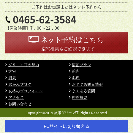
ご予約はお電話またはネット予約から
0465-62-3584
【営業時間】7：00〜22：00
ネット予約はこちら
空室検索もご確認できます
グリーン荘の魅力
宿泊プラン
客室
館内
温泉
料理
おかみブログ
おすすめ観光情報
女将のプロフィール
よくある質問
アクセス
旅館概要
お問い合わせ
Copyright©2019 旅館グリーン荘 Rights Reserved.
PCサイトに切り替える