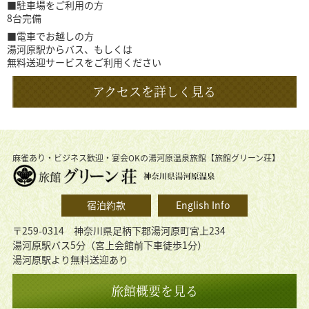
■駐車場をご利用の方
8台完備
■電車でお越しの方
湯河原駅からバス、もしくは
無料送迎サービスをご利用ください
アクセスを詳しく見る
麻雀あり・ビジネス歓迎・宴会OKの湯河原温泉旅館【旅館グリーン荘】
宿泊約款
English Info
〒259-0314 神奈川県足柄下郡湯河原町宮上234
湯河原駅バス5分（宮上会館前下車徒歩1分）
湯河原駅より無料送迎あり
旅館概要を見る