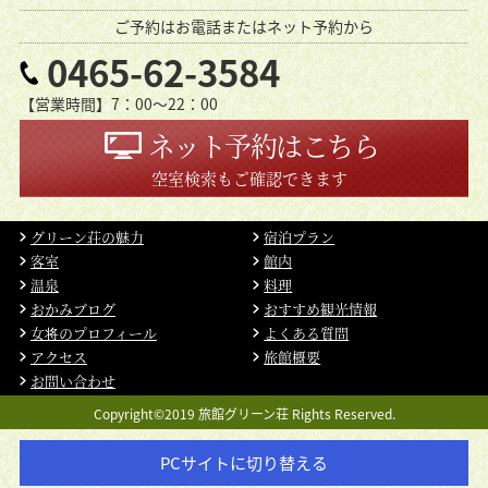
ご予約はお電話またはネット予約から
0465-62-3584
【営業時間】7：00〜22：00
ネット予約はこちら
空室検索もご確認できます
グリーン荘の魅力
宿泊プラン
客室
館内
温泉
料理
おかみブログ
おすすめ観光情報
女将のプロフィール
よくある質問
アクセス
旅館概要
お問い合わせ
Copyright©2019 旅館グリーン荘 Rights Reserved.
PCサイトに切り替える