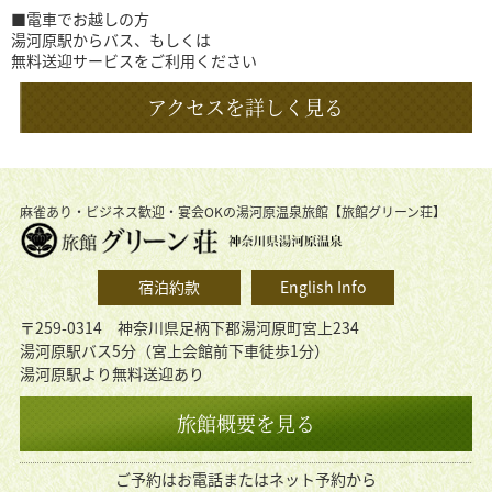
■電車でお越しの方
湯河原駅からバス、もしくは
無料送迎サービスをご利用ください
アクセスを詳しく見る
麻雀あり・ビジネス歓迎・宴会OKの湯河原温泉旅館【旅館グリーン荘】
宿泊約款
English Info
〒259-0314 神奈川県足柄下郡湯河原町宮上234
湯河原駅バス5分（宮上会館前下車徒歩1分）
湯河原駅より無料送迎あり
旅館概要を見る
ご予約はお電話またはネット予約から