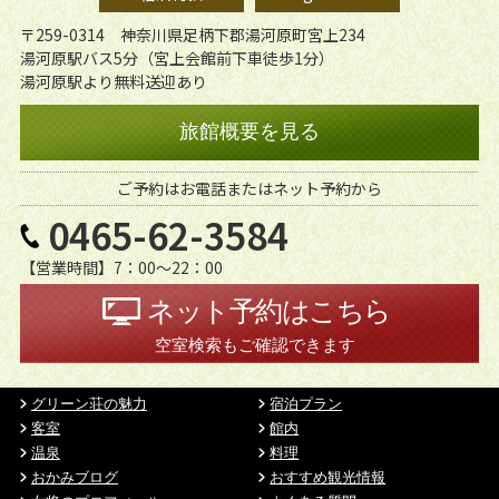
〒259-0314 神奈川県足柄下郡湯河原町宮上234
湯河原駅バス5分（宮上会館前下車徒歩1分）
湯河原駅より無料送迎あり
旅館概要を見る
ご予約はお電話またはネット予約から
0465-62-3584
【営業時間】7：00〜22：00
ネット予約はこちら
空室検索もご確認できます
グリーン荘の魅力
宿泊プラン
客室
館内
温泉
料理
おかみブログ
おすすめ観光情報