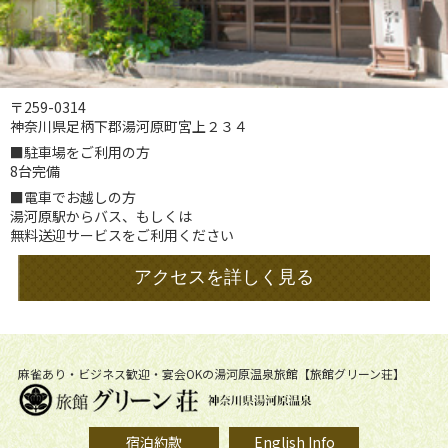
〒259-0314
神奈川県足柄下郡湯河原町宮上２３４
■駐車場をご利用の方
8台完備
■電車でお越しの方
湯河原駅からバス、もしくは
無料送迎サービスをご利用ください
アクセスを詳しく見る
麻雀あり・ビジネス歓迎・宴会OKの湯河原温泉旅館【旅館グリーン荘】
宿泊約款
English Info