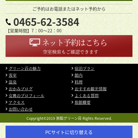
ご予約はお電話またはネット予約から
0465-62-3584
【営業時間】7：00〜22：00
ネット予約はこちら
空室検索もご確認できます
グリーン荘の魅力
宿泊プラン
客室
館内
温泉
料理
おかみブログ
おすすめ観光情報
女将のプロフィール
よくある質問
アクセス
旅館概要
お問い合わせ
Copyright©2019 旅館グリーン荘 Rights Reserved.
PCサイトに切り替える