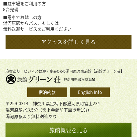
■駐車場をご利用の方
8台完備
■電車でお越しの方
湯河原駅からバス、もしくは
無料送迎サービスをご利用ください
アクセスを詳しく見る
麻雀あり・ビジネス歓迎・宴会OKの湯河原温泉旅館【旅館グリーン荘】
宿泊約款
English Info
〒259-0314 神奈川県足柄下郡湯河原町宮上234
湯河原駅バス5分（宮上会館前下車徒歩1分）
湯河原駅より無料送迎あり
旅館概要を見る