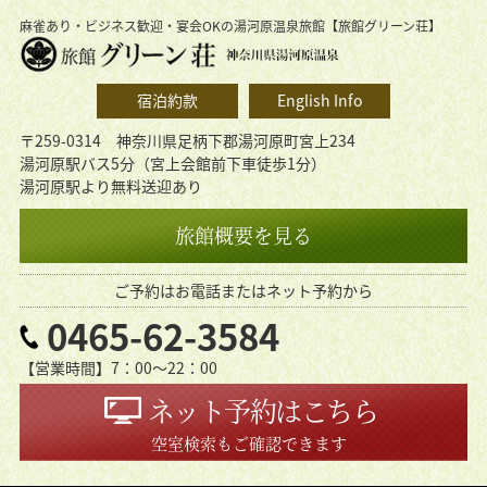
麻雀あり・ビジネス歓迎・宴会OKの湯河原温泉旅館【旅館グリーン荘】
宿泊約款
English Info
〒259-0314 神奈川県足柄下郡湯河原町宮上234
湯河原駅バス5分（宮上会館前下車徒歩1分）
湯河原駅より無料送迎あり
旅館概要を見る
ご予約はお電話またはネット予約から
0465-62-3584
【営業時間】7：00〜22：00
ネット予約はこちら
空室検索もご確認できます